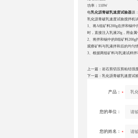
功率：110W
电
乳化沥青破乳速度试验器
源：2
乳化沥青破乳速度试验搅拌机
1、将A组矿料200g在拌和锅
时，直接注入乳液20g，用金属勺
2、将拌和锅中的B组矿料200g
观察矿料与乳液拌和后的均匀
3、根据两组矿料与乳液试样
上一篇：
岩石剪切压剪粘结强
下一篇：
乳化沥青破乳速度试
产品：
您的单位：
您的姓名：