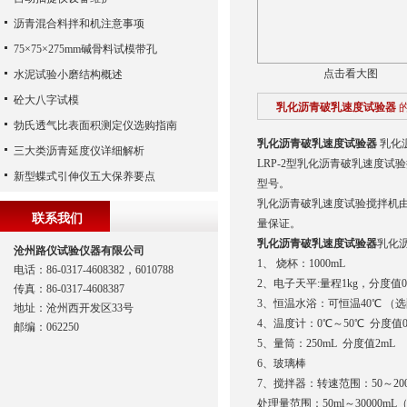
沥青混合料拌和机注意事项
75×75×275mm碱骨料试模带孔
点击看大图
水泥试验小磨结构概述
砼大八字试模
乳化沥青破乳速度试验器
勃氏透气比表面积测定仪选购指南
乳化沥青破乳速度试验器
乳化
三大类沥青延度仪详细解析
LRP-2型乳化沥青破乳速度
新型蝶式引伸仪五大保养要点
型号。
乳化沥青破乳速度试验搅拌机
联系我们
量保证。
乳化沥青破乳速度试验器
乳化
沧州路仪试验仪器有限公司
1、 烧杯：1000mL
电话：86-0317-4608382，6010788
2、电子天平:量程1kg，分度值0
传真：86-0317-4608387
3、恒温水浴：可恒温40℃ （
地址：沧州西开发区33号
4、温度计：0℃～50℃ 分度值0
邮编：062250
5、量筒：250mL 分度值2mL
6、玻璃棒
7、搅拌器：转速范围：50～20
处理量范围：50ml～30000mL