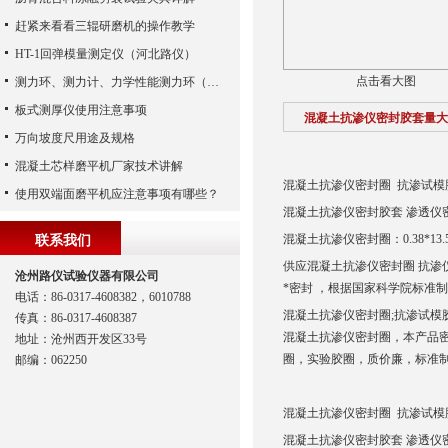
赶紧来看看三辊研磨机的操作教学
HT-1回弹模量测定仪（河北路仪）
点击看大图
测力环、测力计、力学性能测力环（河北路仪）
板式测厚仪使用注意事项
混凝土抗渗仪密封胶套量大
万向坡度尺用途及规格
混凝土芯样磨平机厂家技术讲解
混凝土抗渗仪密封圈 抗渗试模
使用双端面磨平机应注意事项有哪些？
混凝土抗渗仪密封胶套 渗透仪
混凝土抗渗仪密封圈：0.38*13.
联系我们
供应混凝土抗渗仪密封圈 抗渗
沧州路仪试验仪器有限公司
*密封 ，根据国家科学院标准制
电话：86-0317-4608382，6010788
混凝土抗渗仪密封圈;抗渗试模
传真：86-0317-4608387
混凝土抗渗仪密封圈，本产品
地址：沧州西开发区33号
圈，实验胶圈，质价廉，标准
邮编：062250
混凝土抗渗仪密封圈 抗渗试模
混凝土抗渗仪密封胶套 渗透仪