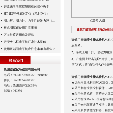
赶紧来看看三辊研磨机的操作教学
HT-1回弹模量测定仪（河北路仪）
点击看大图
测力环、测力计、力学性能测力环（河北路仪）
板式测厚仪使用注意事项
建筑门窗物理性能试验机MJ3-
万向坡度尺用途及规格
建筑门窗物理性能试验机MJ3-C3
混凝土芯样磨平机厂家技术讲解
后关紧。
使用双端面磨平机应注意事项有哪些？
2
、系统上电：打开总动力电源
3
、在桌面上双击选取
“
建筑门
联系我们
动”方式；将
“
自动
/
手动
”
转换开
沧州路仪试验仪器有限公司
电话：86-0317-4608382，6010788
建筑门窗物理性能试验机MJ3-C3
传真：86-0317-4608387
★点采用奥地利EE65风速仪，
地址：沧州西开发区33号
★采用新标准测控制软件，GB/T71
邮编：062250
★采用全新机箱，更符合人体
★采用标准Modbus国际标准
★采用光电隔离通信模块，数
★采用新多功能控制器，精度