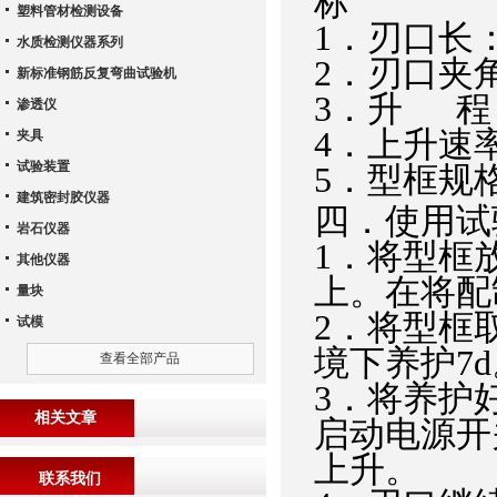
标
塑料管材检测设备
1．刃口长：
水质检测仪器系列
2．刃口夹角
新标准钢筋反复弯曲试验机
3．升 程：
渗透仪
4．上升速率
夹具
试验装置
5．型框规格：
建筑密封胶仪器
四．使用试
岩石仪器
1．将型框放
其他仪器
上。在将配
量块
2．将型框
试模
境下养护7
查看全部产品
3．将养护
相关文章
启动电源开
上升。
联系我们