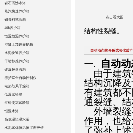
岩石煮沸水浴
蒸汽快速养护箱
点击看大图
碱骨料试验箱
40b养护箱
结构性裂缝。
恒温恒湿养护箱
混凝土加速养护箱
自动动态抗开裂试验仪质产
水泥快速养护箱
自动动
一.
干缩标准养护箱
砖爆裂蒸煮箱
由于建筑
养护室全自动控制仪
结构沉降及
电热鼓风干燥箱
有建筑都不
低温试验箱
通裂缝、结
红砖泛霜试验箱
外墙裂缝
恒温水浴
作用，也给
高低温恒温水浴
了弥补上述
水泥试体恒温恒湿养护槽