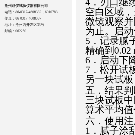
4．刃口继
沧州路仪试验仪器有限公司
空白区域，
电话：86-0317-4608382，6010788
传真：86-0317-4608387
微镜观察并
地址：沧州西开发区33号
为止。启动
邮编：062250
5．记录腻
精确到0.02
6．启动下
7．松开试
另一块试板
五．结果判
三块试板中
算术平均值
六．使用注
1．腻子涂