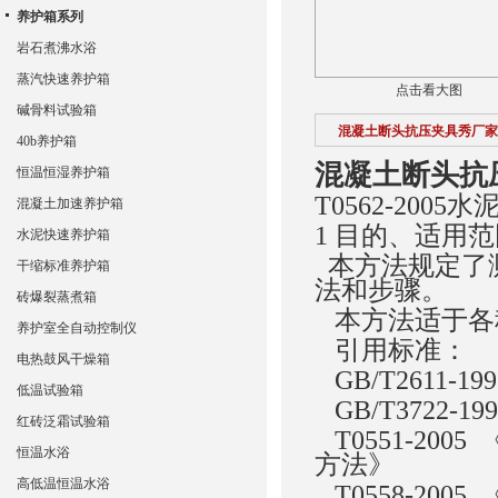
养护箱系列
岩石煮沸水浴
蒸汽快速养护箱
点击看大图
碱骨料试验箱
混凝土断头抗压夹具秀厂家
40b养护箱
混凝土断头抗
恒温恒湿养护箱
T0562-20
混凝土加速养护箱
1 目的、适用
水泥快速养护箱
本方法规定了
干缩标准养护箱
法和步骤。
砖爆裂蒸煮箱
本方法适于各
养护室全自动控制仪
引用标准：
电热鼓风干燥箱
GB/T2611-
低温试验箱
GB/T3722-
红砖泛霜试验箱
T0551-20
恒温水浴
方法》
高低温恒温水浴
T0558-20