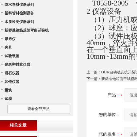
T0558-20
防水卷材仪器系列
2 仪器设备
塑料管材检测设备
（1）压力机或万
水质检测仪器系列
（2）球座：应符
新标准钢筋反复弯曲试验机
（3）试件压板
渗透仪
40mm，淬火并
夹具
在一个垂直面
10mm~13
试验装置
建筑密封胶仪器
上一篇：
QDK自动动态抗开裂
岩石仪器
下一篇：
新标准饱和面干试模89*3
其他仪器
量块
产品：
试模
查看全部产品
您的单位：
相关文章
您的姓名：