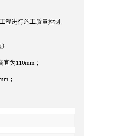
工程进行施工质量控制。
、
程》
宜为110mm；
0mm；