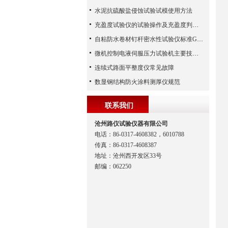
水泥抗硫酸盐侵蚀试验试模使用方法
充盈度试验仪的试验操作及充盈度判定说明
自粘防水卷材钉杆密水性试验仪标准GB23441-2009
微机控制电液伺服压力试验机主要技术规格
连续式路面平整度仪常见故障
数显钢结构防火涂料测厚仪规范
联系我们
沧州路仪试验仪器有限公司
电话：86-0317-4608382，6010788
传真：86-0317-4608387
地址：沧州西开发区33号
邮编：062250