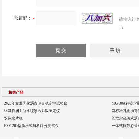
验证码：
请输入计
=7
相关产品
2025年标准乳化沥青储存稳定性试验仪
MG-30A钙镁
钠基膨润土防水毯渗透系数测定仪
新标准乳化沥青
双头磨片机
刘埃尔浇筑式沥
FSY-200型负压式填料筛分测试仪
一体式抗静态荷