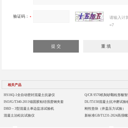
验证码：
请输入计
=7
相关产品
HS16Q-1全自动密封混凝土抗渗仪
Q/CR 9570机制砂颗粒形
ISOJG/T340-2011锚固胶粘结强度钢夹套
DL/T5150混凝土抗冲磨试
DBD－3型混凝土单边盐冻试验机
刚性垫块（井盖压力试验）
混凝土泊松比试验仪
新标准GB/T1231-2024高