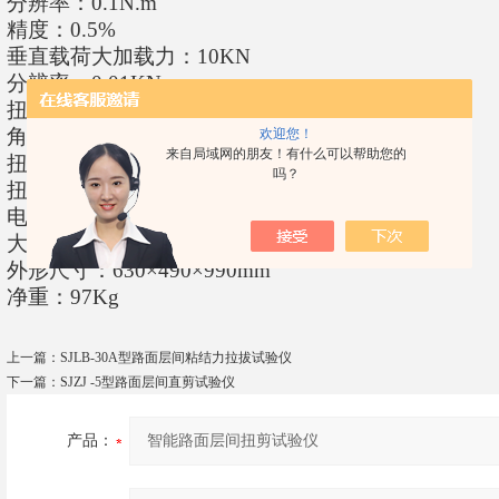
分辨率：
0.1N.m
精度：
0.5%
垂直载荷大加载力：
10KN
分辨率：
0.01KN
扭剪大角度：
300
度
角度分辨率：
0.01
度
欢迎您！
来自局域网的朋友！有什么可以帮助您的
扭剪加载速度：
0.1-10rpm
无极调速
吗？
扭剪夹具适应范围：Φ
100
±
0.5mm
电源：
AC220V
、
50HZ
大功率：
800W
外形尺寸：
630
×
490
×
990mm
净重：
97Kg
上一篇：
SJLB-30A型路面层间粘结力拉拔试验仪
下一篇：
SJZJ -5型路面层间直剪试验仪
产品：