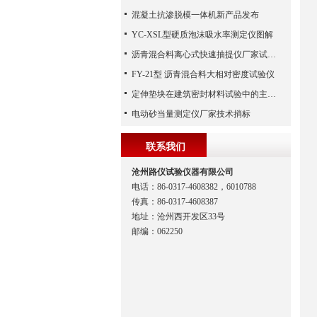
混凝土抗渗脱模一体机新产品发布
YC-XSL型硬质泡沫吸水率测定仪图解
沥青混合料离心式快速抽提仪厂家试验方法
FY-21型 沥青混合料大相对密度试验仪
定伸垫块在建筑密封材料试验中的主要功能解析
电动砂当量测定仪厂家技术捎标
联系我们
沧州路仪试验仪器有限公司
电话：86-0317-4608382，6010788
传真：86-0317-4608387
地址：沧州西开发区33号
邮编：062250