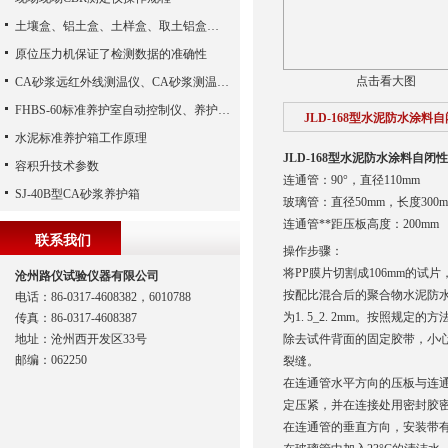
土壤盒、铝土盒、土样盒、取土铝盒、取土环刀、取土器
原位压力机保证了检测数据的准确性
点击看大图
CA砂浆远红外线测温仪、CA砂浆测温仪（沧州路仪）
FHBS-60标准养护室自动控制仪、养护室自动控制设备
JLD-168型水泥防水涂料
水泥标准养护箱工作原理
JLD-168型水泥防水涂料自闭
容积升技术参数
连通管：90°，直径110mm
SJ-40B型CA砂浆养护箱
玻璃管：直径50mm，长度300m
连通管**距压板高度：200mm
联系我们
操作步骤：
将PP膜片切割成106mm的试
沧州路仪试验仪器有限公司
按配比混合后的聚合物水泥防
电话：86-0317-4608382，6010788
为1. 5_2. 2mm。按照规定
传真：86-0317-4608387
地址：沧州西开发区33号
除去试件背面的固定胶带，小心揭
邮编：062250
裂缝。
在连通管水平方向的压板与连
定压紧，并在连接处用密封胶
在连通管的垂直方向，安装带