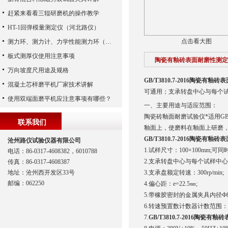
赶紧来看看三辊研磨机的操作教学
HT-1回弹模量测定仪（河北路仪）
点击看大图
测力环、测力计、力学性能测力环（河北路仪）
板式测厚仪使用注意事项
陶瓷有釉砖表面耐磨性测定
万向坡度尺用途及规格
GB/T3810.7-2016陶瓷有
混凝土芯样磨平机厂家技术讲解
可通用；支承转盘中心与每个试
使用双端面磨平机应注意事项有哪些？
一、主要用途与适应范围：
陶瓷砖釉面耐磨试验仪*适用GB
联系我们
釉面上，使磨料在釉面上研磨，
GB/T3810.7-2016陶瓷有
沧州路仪试验仪器有限公司
1.试样尺寸：100×100mm
电话：86-0317-4608382，6010788
2.支承转盘中心与每个试样中心
传真：86-0317-4608387
地址：沧州西开发区33号
3.支承盘额定转速：300rp/min;
邮编：062250
4.偏心距：e=22.5㎜;
5.带橡胶密封的金属夹具内径Ф8
6.转速预置数计数器计数范围：0
7.
GB/T3810.7-2016陶瓷