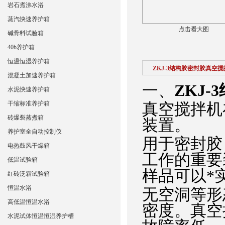
岩石煮沸水浴
蒸汽快速养护箱
点击看大图
碱骨料试验箱
40b养护箱
恒温恒湿养护箱
ZKJ-3结构胶密封胶真空
混凝土加速养护箱
一、
ZKJ
水泥快速养护箱
干缩标准养护箱
真空搅拌机
砖爆裂蒸煮箱
装置。
养护室全自动控制仪
用于密封胶
电热鼓风干燥箱
工作的重要
低温试验箱
样品可以*
红砖泛霜试验箱
恒温水浴
无空洞等形
高低温恒温水浴
密度。真空
水泥试体恒温恒湿养护槽