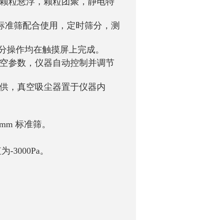
因颗粒悬浮，颗粒团聚，静电特
 标准筛配合使用，定时筛分，测
筛分操作均在触摸屏上完成。
真空参数，仪器自动控制并调节
询
提供，真空吸尘器置于仪器内
6mm 标准筛。
-3000Pa。