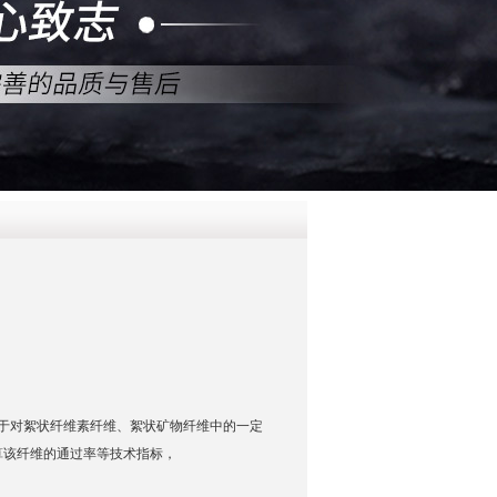
QQ
在线咨
于对絮状纤维素纤维、絮状矿物纤维中的一定
算该纤维的通过率等技术指标，