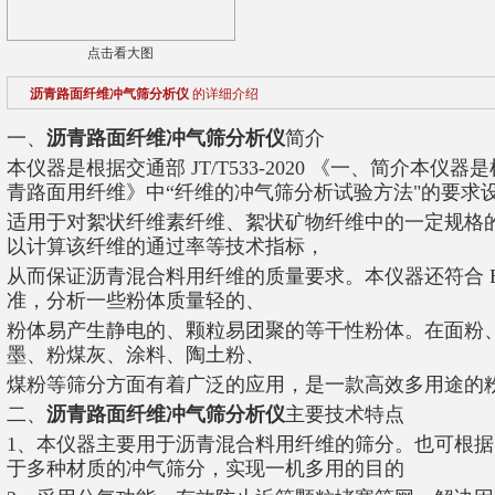
点击看大图
沥青路面纤维冲气筛分析仪
的详细介绍
一、
沥青路面纤维冲气筛分析仪
简介
本仪器是根据交通部 JT/T533-2020 《一、简介本仪器是根据
青路面用纤维》中“纤维的冲气筛分析试验方法"的要求
适用于对絮状纤维素纤维、絮状矿物纤维中的一定规格
以计算该纤维的通过率等技术指标，
从而保证沥青混合料用纤维的质量要求。本仪器还符合 EN 933-
准，分析一些粉体质量轻的、
粉体易产生静电的、颗粒易团聚的等干性粉体。在面粉
墨、粉煤灰、涂料、陶土粉、
煤粉等筛分方面有着广泛的应用，是一款高效多用途的
二、
沥青路面纤维冲气筛分析仪
主要技术特点
1、本仪器主要用于沥青混合料用纤维的筛分。也可根
于多种材质的冲气筛分，实现一机多用的目的