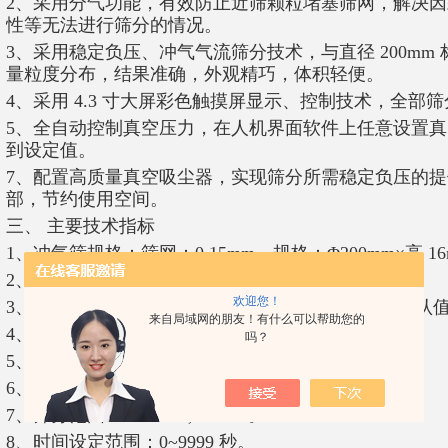
2、采用分气功能，有效防止近筛颗粒堵塞筛网，解决
性等无法进行筛分的情况。
3、采用稳定负压、冲气气流筛分技术，与直径 200mm
量粒度分布，结果准确，外观精巧，体积轻便。
4、采用 4.3 寸大屏彩色触摸屏显示、控制技术，全部
5、全自动控制真空压力，在人机界面软件上任意设置
到设定值。
7、配置高质量真空吸尘器，实现筛分所需稳定负压的
部，节约使用空间。
三、 主要技术指标
1、冲气筛规格：筛网：0.15mm，规格：Φ200mm×高 1
2、负压测量范围：-6000Pa~标准大气压。
欢迎您！
3、负压设定压力：-6000Pa ~0 Pa 软件任意设定，默认值为
来自局域网的朋友！有什么可以帮助您的
4、负压显示精度：1Pa。
吗？
5、喷嘴转速：20r/min ±5 r/min。
6、筛嘴间隙：2 mm。
7、筛分范围：20 um~5,000 um。
8、时间设定范围：0~9999 秒。