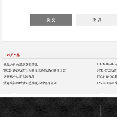
=7
相关产品
乳化沥青高温蒸发盛样皿
JTG3410-
T0620-2025沥青动力黏度试验简易的黏度计架
SYD-070
沥青标准粘度实验配件
JTG3410-
沥青旋转薄膜烘箱盛样瓶不锈钢冷却架
FY-0611