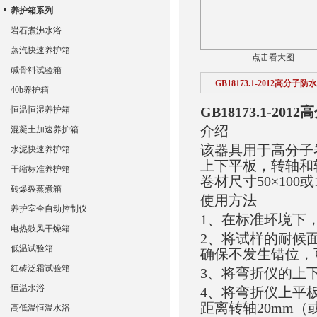
养护箱系列
岩石煮沸水浴
蒸汽快速养护箱
点击看大图
碱骨料试验箱
GB18173.1-2012高分
40b养护箱
GB18173.1-2
恒温恒湿养护箱
介绍
混凝土加速养护箱
该器具用于高分子
水泥快速养护箱
上下平板，转轴和
干缩标准养护箱
卷材尺寸50×100
砖爆裂蒸煮箱
使用方法
养护室全自动控制仪
1、在标准环境下
电热鼓风干燥箱
2、将试样的耐候面
低温试验箱
确保不发生错位，
红砖泛霜试验箱
3、将弯折仪的上
恒温水浴
4、将弯折仪上平
距离转轴20mm（或
高低温恒温水浴