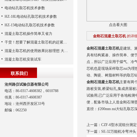
电动钻孔取芯机技术参数
HZ-18L电动钻孔取芯机技术参数
点击看大图
HZ-15电动钻孔取芯机技术参数
混凝土取芯机操作简单又省力
金刚石混凝土取芯机
的详
干货！想要了解混凝土取芯机的赶紧看过来
金刚石混凝土取芯机
是建筑、
混凝土取芯机的使用效果比较理想 大大提高了工作效率
具有结构紧凑、操作简单、便于
混凝土取芯机安装试车
点，所以广泛应用于煤气、冷
芯机也是现场采样取芯zui为
联系我们
动、陶瓷、树脂材料等的取芯
金刚石混凝土取芯机
主要有两个
沧州路仪试验仪器有限公司
路桩安装,桥梁钻孔,集成房屋桩
电话：86-0317-4608382，6010788
试验用,已广泛应用于各地检测
传真：86-0317-4608387
便，配备市场上人造金刚石簿壁
地址：沧州西开发区33号
直径：∮200mm zui大钻孔取芯深度
邮编：062250
上一篇：
CZF-6型水泥组分
下一篇：
SE-32万能机冷弯冲头