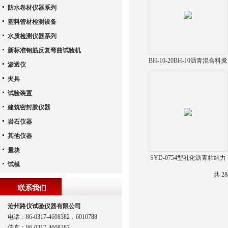
防水卷材仪器系列
塑料管材检测设备
水质检测仪器系列
新标准钢筋反复弯曲试验机
BH-10-20BH-10沥青混合料搅
渗透仪
拌机
夹具
试验装置
建筑密封胶仪器
岩石仪器
其他仪器
量块
SYD-0754型乳化沥青粘结力
试模
试验仪
共 2
联系我们
沧州路仪试验仪器有限公司
电话：86-0317-4608382，6010788
传真：86-0317-4608387