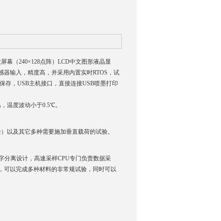
幕（240×128点阵）LCD中文图形液晶显
感器输入，精度高，并采用内置实时RTOS，试
保存，USB主机接口，直接连接USB喷墨打印
温度波动小于0.5℃。
验）以及其它多种需要施加垂直载荷的试验。
数字分离设计，高速采样CPU专门负责数据采
*，可以完成多种材料的非常规试验，同时可以