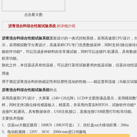
点击看大图
沥青混合料综合性能试验系统
的详细介绍
沥青混合料综合性能试验系统
重新设计的一体式控制系统，采用高速双CPU设计，大屏
示，采用模拟数字分离设计，高速采样CPU专门负责数据采样，同时支持2路位移传
验软件功能*，可以完成多种材料的非常规试验，同时可以连接PC机通讯，具有数据
机等功能。
除此之外，本仪器还具有恒温箱，可以进行某些试验要求的低温试验，仪器自动恒温，
用途
用于测定沥青混合料的热稳定性和抗塑性流动的性能——稳定度和流值（马歇尔试
沥青混合料综合性能试验系统
特点
采用高速双CPU设计，大屏幕（240×128点阵）LCD中文图形液晶显示，采用模拟
样，同时支持2路位移传感器输入，精度高，并采用内置实时RTOS，试验软件功能
连接PC机通讯，具有数据保存，USB主机接口，直接连接USB喷墨打印机等功能。
主要技术指标
1、仪器zui大额定载荷：100KN（30KN可选） 2、丝杠盘zui大移动距离：200m
3、电动机规格：220V、1KW、2000r/min进口伺服电