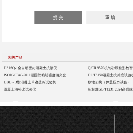
相关产品
HS16Q-1全自动密封混凝土抗渗仪
Q/CR 9570机制砂颗粒形
ISOJG/T340-2011锚固胶粘结强度钢夹套
DL/T5150混凝土抗冲磨试
DBD－3型混凝土单边盐冻试验机
刚性垫块（井盖压力试验）
混凝土泊松比试验仪
新标准GB/T1231-2024高