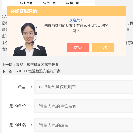
CA-3型
直读式混凝土含气量测定仪
测定原理：
欢迎您！
是根据气态方程，保持一定压力的气室和装满试料的容器之间，开闭压力平衡时，
来自局域网的朋友！有什么可以帮助您的
即是砂浆中的空气含量所占的百分比，在压力表上表示出的即是试料中的空气含量
吗？
直读式混凝土含气量测定仪概述
本仪器（如图）是采用气压法测定混凝土中的含气量。可注水,无注水两种方式进行
表盘上直读出含气量值。注水式测定读黑色刻度，无注水式测定读红色刻度。
上一篇：
混凝土磨平机取芯磨平设备
下一篇：
YH-60B恒温恒湿实验箱厂家
产品：
您的单位：
您的姓名：