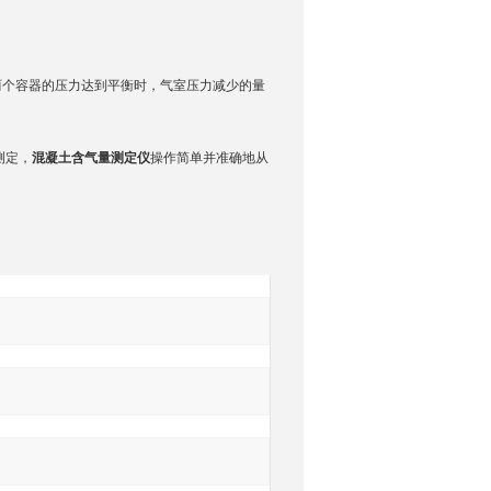
两个容器的压力达到平衡时，气室压力减少的量
。
测定，
混凝土含气量测定仪
操作简单并准确地从
询