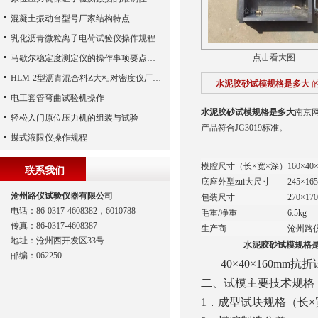
混凝土振动台型号厂家结构特点
乳化沥青微粒离子电荷试验仪操作规程
点击看大图
马歇尔稳定度测定仪的操作事项要点知悉
HLM-2型沥青混合料Z大相对密度仪厂家专业讲解
水泥胶砂试模规格是多大
电工套管弯曲试验机操作
水泥胶砂试模规格是多大
南京网
轻松入门原位压力机的组装与试验
产品符合JG3019标准。
蝶式液限仪操作规程
模腔尺寸（长×宽×深）
160×40
联系我们
底座外型zui大尺寸
245×16
沧州路仪试验仪器有限公司
包装尺寸
270×17
电话：86-0317-4608382，6010788
毛重/净重
6.5kg
传真：86-0317-4608387
生产商
沧州路
地址：沧州西开发区33号
水泥胶砂试模规格
邮编：062250
40×40×160m
二、试模主要技术规格
1．成型试块规格（长×宽