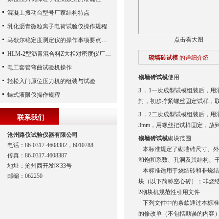
混凝土振动台型号厂家结构特点
乳化沥青微粒离子电荷试验仪操作规程
点击看大图
马歇尔稳定度测定仪的操作事项要点知悉
HLM-2型沥青混合料Z大相对密度仪厂家专业讲解
砌墙砖试模
的详细介绍
电工套管弯曲试验机操作
砌墙砖试模
使用
轻松入门原位压力机的组装与试验
3 ．1一次成型试模组装后，
蝶式液限仪操作规程
封，初步拧紧螺丝固定试样，取
3 ．2二次成型试模组装后，
联系我们
3mm，用螺丝把试样固定，放
沧州路仪试验仪器有限公司
砌墙砖试模
砌块范围
电话：86-0317-4608382，6010788
本标准规定了砌墙砖尺寸、外
传真：86-0317-4608387
和饱和系数、孔洞及其结构、
地址：沧州西开发区33号
本标准适用于烧结砖和非烧结
邮编：062250
块（以下简称空心砖）；非烧
2砌块机规范性引用文件
下列文件中的条款通过本标准
的修改单（不包括勘误的内容