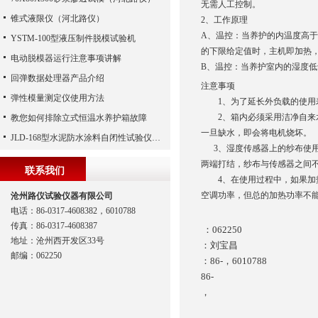
无需人工控制。
锥式液限仪（河北路仪）
2、工作原理
A、温控：当养护的内温度高
YSTM-100型液压制件脱模试验机
的下限给定值时，主机即加热
电动脱模器运行注意事项讲解
B、温控：当养护室内的湿度
回弹数据处理器产品介绍
注意事项
弹性模量测定仪使用方法
1、为了延长外负载的使用寿
2、箱内必须采用洁净自来水
教您如何排除立式恒温水养护箱故障
一旦缺水，即会将电机烧坏
JLD-168型水泥防水涂料自闭性试验仪工作原理
3、湿度传感器上的纱布使用
两端打结，纱布与传感器之间
联系我们
4、在使用过程中，如果加热
空调功率，但总的加热功率不能
沧州路仪试验仪器有限公司
电话：86-0317-4608382，6010788
传真：86-0317-4608387
：062250
地址：沧州西开发区33号
：刘宝昌
邮编：062250
：86-，6010788
86-
，