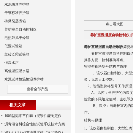
水泥快速养护箱
干缩标准养护箱
砖爆裂蒸煮箱
点击看大图
养护室全自动控制仪
养护室温湿度自动控制仪
电热鼓风干燥箱
低温试验箱
养护室温湿度自动控制仪
简要
养护室温湿度自动控制仪适用
红砖泛霜试验箱
操作方便，控制准确等点。
恒温水浴
智能型价格型号结构与原理
高低温恒温水浴
1、该仪器由控制仪、大型负
水泥试体恒温恒湿养护槽
换，无需人工控制。
2、智能型价格型号工作原
查看全部产品
A、温控：当养护的内温度高
控仪的下限给定值时，主机即
相关文章
B、温控：当养护室内的湿度
作。
1006型泥浆三件套（泥浆性能测定仪）（河北路仪）
结构与原理
沥青混合料综合性能试验系统技术方案
1、该仪器由控制仪、大型负
70X80X300砂浆渗透试模（河北路仪）