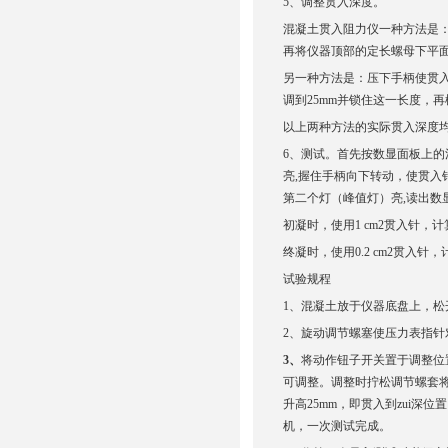
5、调整贯入深度。
混凝土贯入阻力仪一种方法是：
再将仪器顶部的定长螺母下平面与
另一种方法是：压下手柄使贯入
调到25mm并锁住这一长度，
以上两种方法的实际贯入深度均
6、
测试。首先按数显面板上的
亮,握住手柄向下转动，使贯入针
第二个灯（峰值灯）亮,读出数
初凝时，使用1 cm2贯入针，计算
终凝时，使用0.2 cm2贯入针，计
试验规程
1、混凝土放于仪器底盘上，
2、旋动调节螺塞使压力表指针
3
、
将动作钮子开关置于调整位
可调整。调整时拧松调节螺套
升高25mm，即贯入到zui
机，一次测试完成。