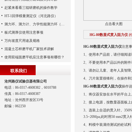
赶紧来看看三辊研磨机的操作教学
HT-1回弹模量测定仪（河北路仪）
点击看大图
测力环、测力计、力学性能测力环（河北路仪）
板式测厚仪使用注意事项
HG-80数显式贯入阻力仪
万向坡度尺用途及规格
HG-80数显式贯入阻力仪
注意
混凝土芯样磨平机厂家技术讲解
1、使用本产品前，请仔细阅读
使用双端面磨平机应注意事项有哪些？
2、不要使用本产品以外的附
3、请勿让儿童、老年人及智障
联系我们
4、刀片装置很锋利，在操作和
沧州路仪试验仪器有限公司
HG-80数显式贯入阻力仪
操作
电话：86-0317-4608382，6010788
传真：86-0317-4608387
1、将仪器安放在水平的平台上
地址：沧州西开发区33号
2、接上电源，按数显器面板上的
邮编：062250
3、选装上合适的贯入针。350N
3.5~20Mpa,此时用50 mm
4、料模中装满待测试的砼试料