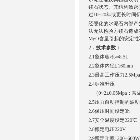
镁石状态。其结构致密
(
过
10~20
年或更长时间
经硬化的水泥石内部产
法无法检验方镁石造成
MgO
含量引起的安定性
2
．技术参数：
2.1
釜体容积
-
≈
8.5L
2.2
釜体内径

160mm
2.3
最高工作压力
2.5Mpa
2.4
标准升压
（
0~2
±
0.05Mpa
；常
2.5
压力自动控制的波动
2.6
保压时间设定
3h
2.7
安全温度设定
220
℃
2.8
额定电压
220V
2.9
额定功率
1200+600W