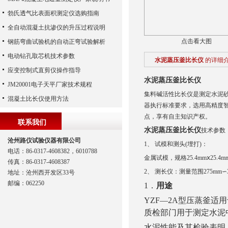
勃氏透气比表面积测定仪选购指南
全自动混凝土抗渗仪的升压过程说明
点击看大图
钢筋弯曲试验机的自动正弯试验解析
电动钻孔取芯机技术参数
水泥蒸压釜比长仪
的详细
应变控制式直剪仪操作指导
水泥蒸压釜比长仪
JM20001电子天平厂家技术规程
集料碱活性比长仪是测定水泥
混凝土比长仪使用方法
器执行标准要求，选用高精度
点，享有自主知识产权。
联系我们
水泥蒸压釜比长仪
技术参数
沧州路仪试验仪器有限公司
1、 试模和测头(埋打)：
电话：86-0317-4608382，6010788
金属试模，规格25.4mmⅹ25.
传真：86-0317-4608387
2、 测长仪：测量范围275mm∽3
地址：沧州西开发区33号
邮编：062250
1
．
用途
YZF
—
2A
型压蒸釜适用
质检部门用于测定水泥
水泥性能及其检验表明