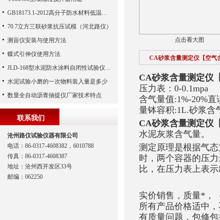
GB18173.1-2012高分子防水材料低温弯折仪使用说明书
70.7立方三联砂浆抗压试模（河北路仪）
点击看大图
测亩仪安装与使用方法
蝶式引伸仪使用方法
CA砂浆含量测定仪【空气
JLD-168型水泥防水涂料自闭性试验仪工作原理
CA砂浆含量测定仪
水泥试验小磨的一次物料装入量是多少
压力表：0-0.1mpa
数显全自动沥青抽提仪厂家技术特点
含气量值:1%-20%直
量钵容积:1L.砂浆含
联系我们
CA砂浆含量测定仪
水泥灰浆含气量。
沧州路仪试验仪器有限公司
电话：86-0317-4608382，6010788
测定原理是根据气态
传真：86-0317-4608387
时，两个容器的压力
地址：沧州西开发区33号
比，在压力表上表示
邮编：062250
实价销售，质量*，
所有产品价格适中，不
有质量问题，包修包