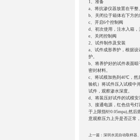
1、准备
a、将抗渗仪器放置在平整
b、关闭位于箱体右下方的
c、开启6个控制阀
d、初次使用，注水入箱，
e、关闭控制阀
2、试件制作及安装
a、试件成形养护，根据
护。
b、将养护好的试件表面
密封材料。
c、将试模加热到40℃，
验机）将试件压入试模中并
试件，观察渗水深度。
d、将装压好试件的试模
3、接通电源，红色信号灯
于上限指针0.05mpa
意观察压力上升是否正常
上一篇：
深圳水泥自动取样器