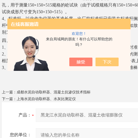
孔，用于测量150×150×515规格的砼试块（由于试模规格只有150×15
试块成形尺寸变为150×150×515）。
4、标准杆，以此作为仪器的基准长度。出厂前标准杆已安装在标准杆
杆中心高度的准确性。标准杆各侧面的50、75、100字样，表示该处如
别为50mm、75mm、100mm。
欢迎您！
来自局域网的朋友！有什么可以帮助您的
四、
操作规程：
吗？
1、测定试件变形量前，必须先在标准棒上校准测量框架，使百分表对
2、将制作好的试件两端擦拭干净，然后放置在工作台上，将校准过的
框架，使试件的顶头与测量框架的测量头准确接触，此时即可在百分表
3、如果实验不是连续进行的或实验历时较久后，在测试前须先在标准
上一篇：
成都水泥自动取样器、混凝土抗渗仪技术指标
下一篇：
上海水泥自动取样器、水灰比测定仪
产品：
您的单位：