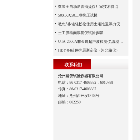
数显全自动沥青抽提仪厂家技术特点
50X50X50三联抗压试模
教您5步轻轻松松使用土壤比重浮力仪
土工膜糙面厚度仪试验步骤
UTA-2000A非金属超声波检测仪,混凝土超声波检测仪,非金属超声分析仪（河北路仪）
HBY-84砼保护层测定仪（河北路仪）
联系我们
沧州路仪试验仪器有限公司
电话：86-0317-4608382，6010788
传真：86-0317-4608387
地址：沧州西开发区33号
邮编：062250