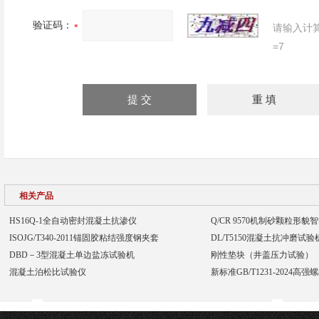
验证码：
请输入计
=7
相关产品
HS16Q-1全自动密封混凝土抗渗仪
Q/CR 9570机制砂颗粒形
ISOJG/T340-2011锚固胶粘结强度钢夹套
DL/T5150混凝土抗冲磨试
DBD－3型混凝土单边盐冻试验机
刚性垫块（井盖压力试验）
混凝土泊松比试验仪
新标准GB/T1231-2024高