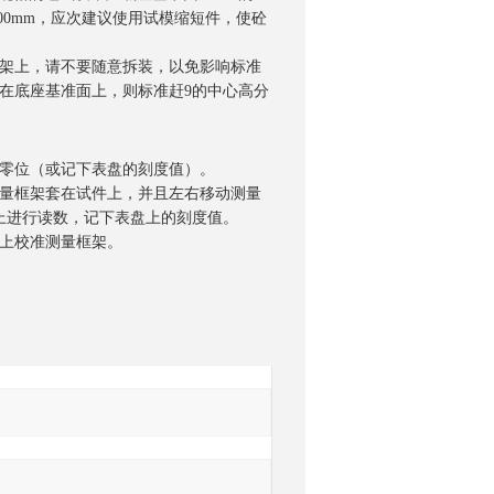
0×600mm，应次建议使用试模缩短件，使砼
搁架上，请不要随意拆装，以免影响标准
放在底座基准面上，则标准赶9的中心高分
准零位（或记下表盘的刻度值）。
询
测量框架套在试件上，并且左右移动测量
上进行读数，记下表盘上的刻度值。
棒上校准测量框架。