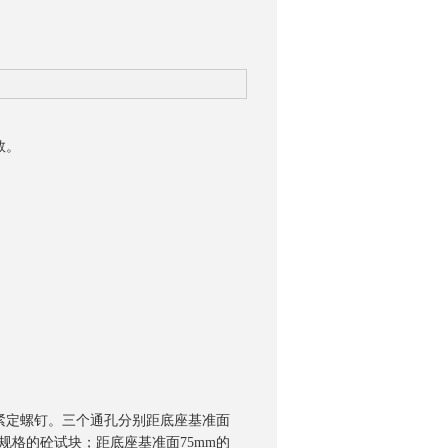
数。
紧定螺钉。三个通孔分别距底座基准面
515规格的砼试块；距底座基准面75mm的