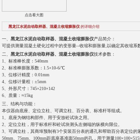
点击看大图
黑龙江水泥自动取样器、混凝土收缩膨胀仪
的详细介绍
一、
黑龙江水泥自动取样器、混凝土收缩膨胀仪
产品简介：
可提供测量混凝土硬化过程中的变形量--收缩和膨胀量,以确定其收缩系
二、
黑龙江水泥自动取样器、混凝土收缩膨胀仪
技术参数：
1、标准棒长度：540mm
2、标准棒膨胀系数：1.5×10-6/℃
3、位移计精度：0.01mm
4、位移计量程：±5mm
5、外形尺寸：745×210×142
6、质量：≈15kg
三、
结构与功能：
本仪器由底座、定位立柱、可调立柱、百分表、标准杆等组成。
1、底座为钢结构部件、用于安放砼试块之用。
2、定位立柱，用于标准杆和砼试块测头左侧端的纵横向限位。
3、可调立柱，其商埠预制有3个安装百分表的通孔和帮助百分表定位的
50mm、75mm、100mm距底座基准面50mm的孔，用于测量100×100×