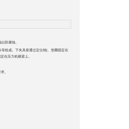
油以防腐蚀。
条等组成。下夹具座通过定位销(、垫圈固定在
固定在压力机横梁上。
准要求。