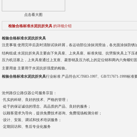
点击看大图
检验合格标准水泥抗折夹具
的详细介绍
检验合格标准水泥抗折夹具
注意事项 使用完毕后及时清除试块碎屑，各运动部位涂抹润滑油，各光面涂抹防锈
结构组成 水泥抗折夹具主要由下夹具座、上夹具座、标准夹辊、抗劈裂夹具上下压
压力机活塞上，上夹具座通过上支座、菱形销及压力机上的定位销和两内六角螺钉
主要用途 主要用于水泥抗折强度的检验。
检验合格标准水泥抗折夹具
行业标准 产品符合JC/T683-1997、GB/T17671-1999标
沧州路仪公路仪器公司服务宗旨：
·扎实的科研、良好的技术、严格的管理；
·处于的保证诚信的理念、高品质的产品、良好的服务；
·以顾客需求为导向，提供免费技术咨询、免费现场检测分析；
·设计、安装、调试和技术培训服务；
·
定期回访和、售后专业化服务