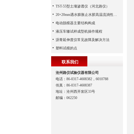
TST-55型土壤渗透仪（河北路仪）
20×20mm遇水膨胀止水胶高温流淌性试验板下载
电动脱模器主要结构构成
液压车辙试样成型机操作规程
沥青延伸度仪常见故障及解决方法
塑料试模的点
联系我们
沧州路仪试验仪器有限公司
电话：86-0317-4608382，6010788
传真：86-0317-4608387
地址：沧州西开发区33号
邮编：062250