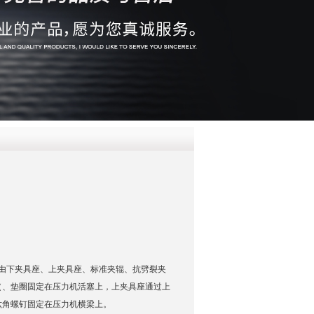
QQ
在线咨
由下夹具座、上夹具座、标准夹辊、抗劈裂夹
（、垫圈固定在压力机活塞上，上夹具座通过上
六角螺钉固定在压力机横梁上。