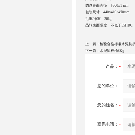
圆盘桌面直径 ∮300±1 mm
包装尺寸 440×410×450mm
毛重/净重 26kg
凸轮表面硬度 不低于55HRC
上一篇：
检验合格标准水泥抗
下一篇：
水泥留样桶8Kg
产品：
您的单位：
您的姓名：
联系电话：