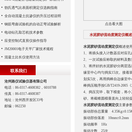
勃氏透气比表面积测定仪选购指南
全自动混凝土抗渗仪的升压过程说明
点击看大图
钢筋弯曲试验机的自动正弯试验解析
电动钻孔取芯机技术参数
水泥胶砂流动度测定仪概述
应变控制式直剪仪操作指导
水泥胶砂流动度测定仪
概述使
JM20001电子天平厂家技术规程
1、将插头接入计数器后对应孔
混凝土比长仪使用方法
2、一次试验应称取的材料及数量
3、将拌好的水泥胶砂分两层迅
联系我们
缘至中心均匀捣实15次。接着
划实5次，再用捣棒自边缘至中
沧州路仪试验仪器有限公司
棒捣压顺序按GB/T2419-20
电话：86-0317-4608382，6010788
4、捣压完毕，取下模套，将
传真：86-0317-4608387
砂。将截锥圆模垂直向上轻轻提
地址：沧州西开发区33号
水泥胶砂流动度测定仪
主要参
邮编：062250
振动部份总重量 4.35Kg±0.15
振动部份落差 10mm±0.2mm
振动频率 1Hz
振动次数 25次