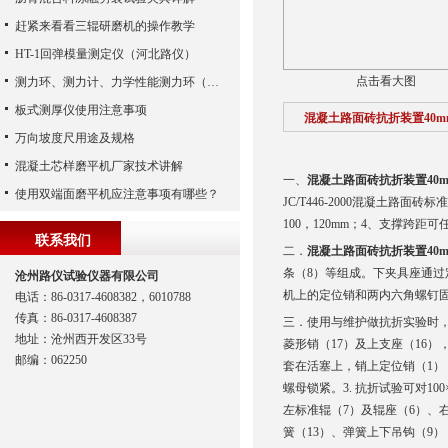
赶紧来看看三辊研磨机的操作教学
HT-1回弹模量测定仪（河北路仪）
点击看大图
测力环、测力计、力学性能测力环（河北路仪）
板式测厚仪使用注意事项
混凝土路面砖抗折装置40m
万向坡度尺用途及规格
混凝土芯样磨平机厂家技术讲解
一、
混凝土路面砖抗折装置40
使用双端面磨平机应注意事项有哪些？
JC/T446-2000混凝土路面砖
100，120mm；4、支撑跨
联系我们
二．
混凝土路面砖抗折装置40
条（8）等组成。下夹具座通过
沧州路仪试验仪器有限公司
机上的定位销和两内六角螺钉
电话：86-0317-4608382，6010788
传真：86-0317-4608387
三．
使用与维护做抗折实验时，
地址：沧州西开发区33号
菱形销（17）及上支座（16
邮编：062250
套在活塞上，销上定位销（1）
螺母锁紧。3. 抗折试验可对100×
左标准辊（7）及辊座（6）、
簧（13）、弹簧上下吊钩（9）（