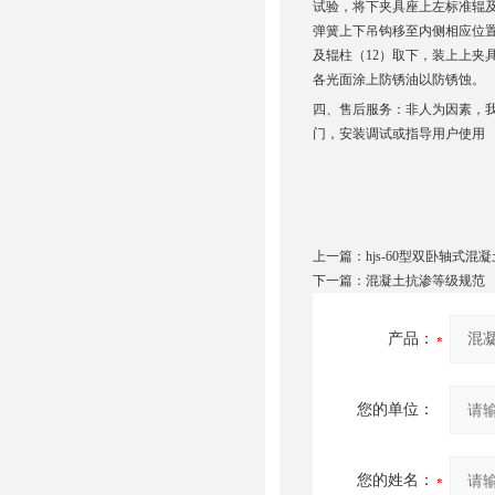
试验，将下夹具座上左标准辊及
弹簧上下吊钩移至内侧相应位置
及辊柱（12）取下，装上上夹
各光面涂上防锈油以防锈蚀。
四、售后服务：非人为因素，
门，安装调试或指导用户使用
上一篇：
hjs-60型双卧轴式混
下一篇：
混凝土抗渗等级规范
产品：
您的单位：
您的姓名：