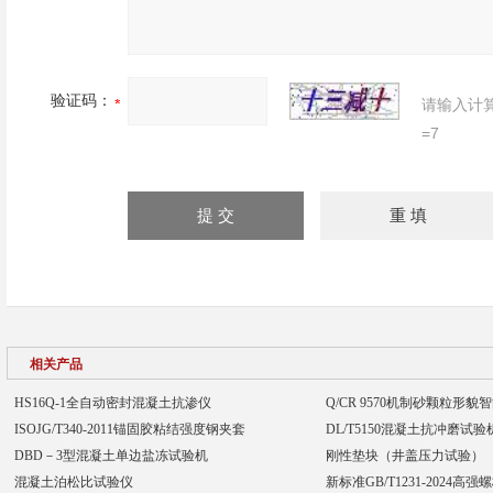
验证码：
请输入计
=7
相关产品
HS16Q-1全自动密封混凝土抗渗仪
Q/CR 9570机制砂颗粒形
ISOJG/T340-2011锚固胶粘结强度钢夹套
DL/T5150混凝土抗冲磨试
DBD－3型混凝土单边盐冻试验机
刚性垫块（井盖压力试验）
混凝土泊松比试验仪
新标准GB/T1231-2024高