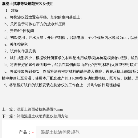
混凝土抗渗等级规范
安装及使用
1、准备
a、将抗渗仪器放置在平整、坚实的室内基础上，
b、关闭位于箱体右下方的放水卸压阀
c、开启6个控制阀
d、初次使用，注水入箱，开启控制阀，启动电源，至6个模座内水溢出为止，以便
e、关闭控制阀
2、试件制作及安装
a、试件成形养护，根据设计所要求的材料配比用成形模(亦称副模)制作成形，然
b、将养护好的试件表面晾干，然后在其侧面涂山熔化的密封材料(火漆或密封蜡)
c、将试模加热到40℃，然后将涂有密封材料的试件装入模腔，再在压机上(螺旋压
模中并冷却至常温，使用本厂配套生产的HT-200型多功能脱模机，既可装、脱模
d、
将装压好试件的试模安装在抗渗仪的工作台上，并均匀的拧紧螺丝帽
上一篇：
混凝土路面砖抗折装置40mm
下一篇：
补偿混凝土收缩膨胀仪使用方法
产品：