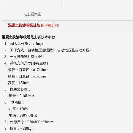
点击看大图
混凝土抗渗等级规范
的详细介绍
混凝土抗渗等级规范
主要技术参数
1、zui大工作压力：4mpa
2、工作方式：自动恒压(数显型：自动恒压且自动升压)
3、一次可作试件数：6个
4、试模几何尺寸(亦称主模)
模腔上口直径：φ174.8mm
模腔下口直径：φ185mm
高度：153mm
5、柱塞泵参数：
流量：0.16L/min
6、 电动机：
功率：120W
电源：380V-50HZ
7、外形尺寸：950×800×950mm
8、质量：≈220kg