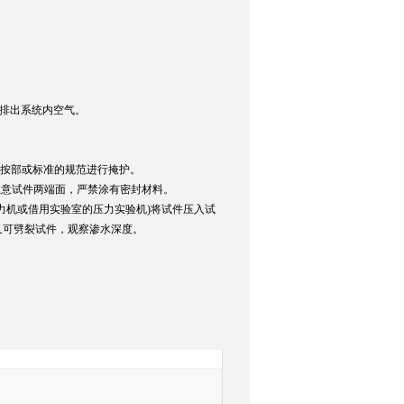
排出系统内空气。
询
后按部或标准的规范进行掩护。
注意试件两端面，严禁涂有密封材料。
力机或借用实验室的压力实验机)将试件压入试
、又可劈裂试件，观察渗水深度。