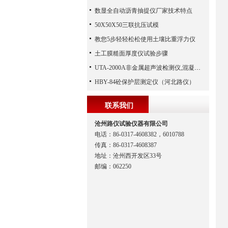
数显全自动沥青抽提仪厂家技术特点
50X50X50三联抗压试模
教您5步轻轻松松使用土壤比重浮力仪
土工膜糙面厚度仪试验步骤
UTA-2000A非金属超声波检测仪,混凝土超声波检测仪,非金属超声分析仪（河北路仪）
HBY-84砼保护层测定仪（河北路仪）
联系我们
沧州路仪试验仪器有限公司
电话：86-0317-4608382，6010788
传真：86-0317-4608387
地址：沧州西开发区33号
邮编：062250