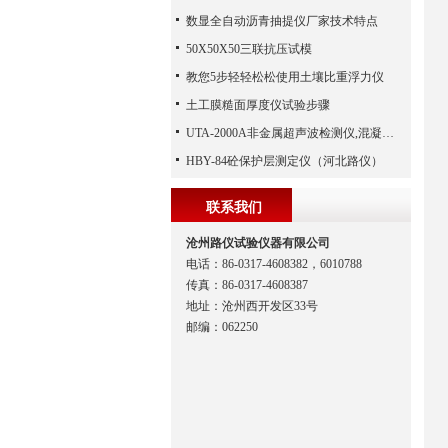
数显全自动沥青抽提仪厂家技术特点
50X50X50三联抗压试模
教您5步轻轻松松使用土壤比重浮力仪
土工膜糙面厚度仪试验步骤
UTA-2000A非金属超声波检测仪,混凝土超声波检测仪,非金属超声分析仪（河北路仪）
HBY-84砼保护层测定仪（河北路仪）
联系我们
沧州路仪试验仪器有限公司
电话：86-0317-4608382，6010788
传真：86-0317-4608387
地址：沧州西开发区33号
邮编：062250