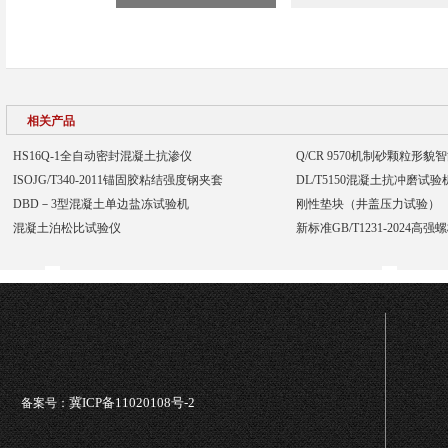
相关产品
HS16Q-1全自动密封混凝土抗渗仪
Q/CR 9570机制砂颗粒形
ISOJG/T340-2011锚固胶粘结强度钢夹套
DL/T5150混凝土抗冲磨试
DBD－3型混凝土单边盐冻试验机
刚性垫块（井盖压力试验）
混凝土泊松比试验仪
新标准GB/T1231-2024高
冀ICP备11020108号-2
备案号：