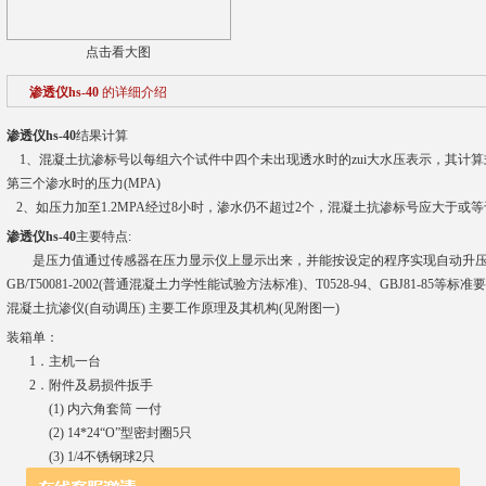
点击看大图
渗透仪hs-40
的详细介绍
渗透仪hs-40
结果计算
1、混凝土抗渗标号以每组六个试件中四个未出现透水时的zui大水压表示，其计算式为：
第三个渗水时的压力(MPA)
2、如压力加至1.2MPA经过8小时，渗水仍不超过2个，混凝土抗渗标号应大于或等于1
渗透仪hs-40
主要特点:
是压力值通过传感器在压力显示仪上显示出来，并能按设定的程序实现自动升压
GB/T50081-2002(普通混凝土力学性能试验方法标准)、T0528-94、GBJ81-85等标准
混凝土抗渗仪(自动调压) 主要工作原理及其机构(见附图一)
装箱单：
1．主机一台
2．附件及易损件扳手
(1) 内六角套筒 一付
(2) 14*24“O”型密封圈5只
(3) 1/4不锈钢球2只
3．随机技术资料