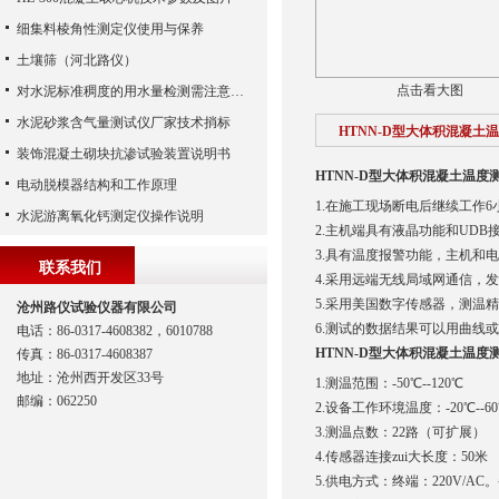
细集料棱角性测定仪使用与保养
土壤筛（河北路仪）
点击看大图
对水泥标准稠度的用水量检测需注意哪些？
水泥砂浆含气量测试仪厂家技术捎标
HTNN-D型大体积混凝土
装饰混凝土砌块抗渗试验装置说明书
HTNN-D型大体积混凝土温度
电动脱模器结构和工作原理
1.在施工现场断电后继续工作6
水泥游离氧化钙测定仪操作说明
2.主机端具有液晶功能和UD
3.具有温度报警功能，主机和
联系我们
4.采用远端无线局域网通信，
5.采用美国数字传感器，测温
沧州路仪试验仪器有限公司
6.测试的数据结果可以用曲线
电话：86-0317-4608382，6010788
HTNN-D型大体积混凝土温度
传真：86-0317-4608387
地址：沧州西开发区33号
1.测温范围：-50℃--120℃
邮编：062250
2.设备工作环境温度：-20℃--6
3.测温点数：22路（可扩展）
4.传感器连接zui大长度：50米
5.供电方式：终端：220V/AC