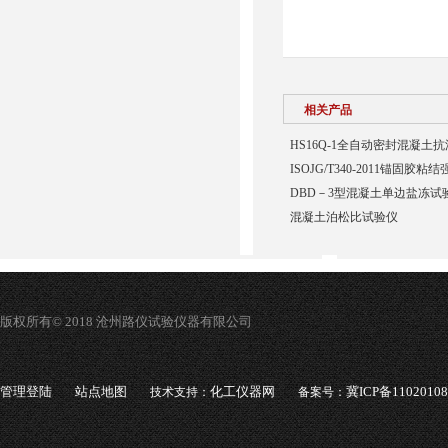
相关产品
HS16Q-1全自动密封混凝土
ISOJG/T340-2011锚固胶
DBD－3型混凝土单边盐冻试
混凝土泊松比试验仪
版权所有© 2018 沧州路仪试验仪器有限公司
管理登陆
站点地图
化工仪器网
冀ICP备1102010
技术支持：
备案号：