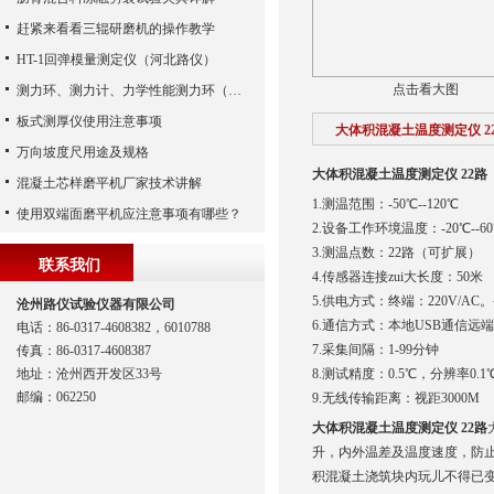
赶紧来看看三辊研磨机的操作教学
HT-1回弹模量测定仪（河北路仪）
点击看大图
测力环、测力计、力学性能测力环（河北路仪）
板式测厚仪使用注意事项
大体积混凝土温度测定仪 2
万向坡度尺用途及规格
大体积混凝土温度测定仪 22路
混凝土芯样磨平机厂家技术讲解
1.测温范围：-50℃--120℃
使用双端面磨平机应注意事项有哪些？
2.设备工作环境温度：-20℃--6
3.测温点数：22路（可扩展）
联系我们
4.传感器连接zui大长度：50米
5.供电方式：终端：220V/AC
沧州路仪试验仪器有限公司
6.通信方式：本地USB通信远
电话：86-0317-4608382，6010788
7.采集间隔：1-99分钟
传真：86-0317-4608387
地址：沧州西开发区33号
8.测试精度：0.5℃，分辨率0.1
邮编：062250
9.无线传输距离：视距3000M
大体积混凝土温度测定仪 22路
升，内外温差及温度速度，防
积混凝土浇筑块内玩儿不得已