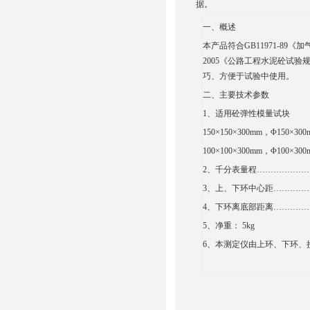
据。
一、概述
本产品符合
GB11971-89
《加
2005
《公路工程水泥砼试验
巧、方便于试验中使用。
二、主要技术参数
1
、适用砼弹性模量试块
150
×
150
×
300mm
，Φ
150
×
300
100
×
100
×
300mm
，Φ
100
×
300
2
、千分表量程………………
3
、上、下环中心距…………
4
、下环离底部距离…………
5
、
净重：
5kg
6
、本测定仪由上环、下环、