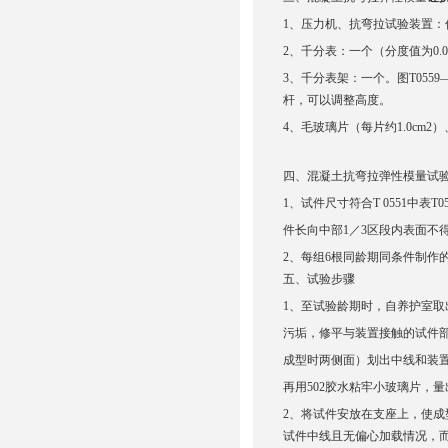
1、压力机、抗弯拉试验装置：仪
2、千分表：一个（分度值为0.0
3、千分表架：一个。图T05
杆，可以调整高度。
4、毛玻璃片（每片约1.0cm
四、混凝土抗弯拉弹性模量试
1、试件尺寸符合T 0551中表T
件长向中部1／3区段内表面不得
2、每组6根同龄期同条件制作
五、
试验步骤
1、至试验龄期时，自养护室
污垢，修平与装置接触的试件
成型时两侧面）划出中线和装
再用502胶水粘牢小玻璃片，
2、将试件安放在支座上，使
试件中线且无偏心加载情况，而