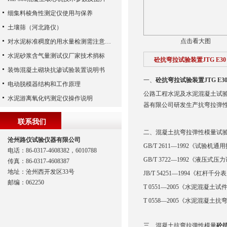
细集料棱角性测定仪使用与保养
土壤筛（河北路仪）
点击看大图
对水泥标准稠度的用水量检测需注意哪些？
水泥砂浆含气量测试仪厂家技术捎标
砼抗弯拉试验装置JTG E30
装饰混凝土砌块抗渗试验装置说明书
一、
砼抗弯拉试验装置JTG E3
电动脱模器结构和工作原理
公路工程水泥及水泥混凝土试验规
水泥游离氧化钙测定仪操作说明
器有限公司研发生产抗弯拉弹
联系我们
二、混凝土抗弯拉弹性模量试
沧州路仪试验仪器有限公司
GB/T 2611—1992《试验机
电话：86-0317-4608382，6010788
GB/T 3722—1992《液压式
传真：86-0317-4608387
地址：沧州西开发区33号
JB/T 54251—1994《杠杆
邮编：062250
T 0551—2005《水泥混凝
T 0558—2005《水泥混凝土
三、混凝土抗弯拉弹性模量
砼抗