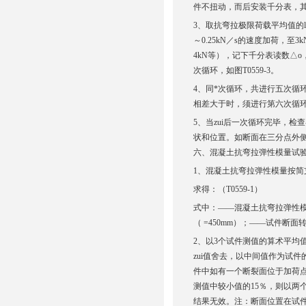
件不扭动，而后安装千分表，其
3、取抗弯拉极限荷载平均值的l／
～0.25kN／s的速度加荷，
4kN等），记下千分表读数△o，
次循环，如图T0559-3。
4、同*次循环，共进行五次循
相差大于时，须进行第六次循环
5、当zui后一次循环完毕，
状和位置。如断面在三分点外
六、混凝土抗弯拉弹性模量试
1、混凝土抗弯拉弹性模量按
求得：（T0559-1）
式中：——混凝土抗弯拉弹性模
（ =450mm）
；——试件断面转
2、以3个试件测值的算术平均值
zui值舍去，以中间值作为试
件中如有一个断裂面位于加荷
测值中较小值的15％，则以
结果无效。注：断面位置在试件