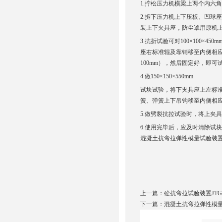
1.拧松压力机横梁上两个内六
2.拆下压力机上下压板、凹球
装上下夹具座，防尘罩用原机
3.抗折试验可对100×100×45
座右标准辊及靠销移至内侧相应
100mm），然后固定好，即可
4.做150×150×550mm
试块试验，将下夹具座上左标准
簧、弹簧上下吊钩移至内侧相应
5.做劈裂抗拉试验时，将上夹
6.使用完毕后，
应及时清除试块
混凝土抗弯拉弹性模量试验装置
上一篇：
砼抗弯拉试验装置JTG 
下一篇：
混凝土抗弯拉弹性模量试