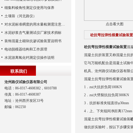
细集料棱角性测定仪使用与保养
土壤筛（河北路仪）
点击看大图
对水泥标准稠度的用水量检测需注意哪些？
水泥砂浆含气量测试仪厂家技术捎标
砼抗弯拉弹性模量试验装置
装饰混凝土砌块抗渗试验装置说明书
砼抗弯拉弹性模量试验装置
混凝
电动脱模器结构和工作原理
混凝土抗折装置又称混凝土抗
水泥游离氧化钙测定仪操作说明
它与万能机配合是混凝土试验中
机具。沧州路仪试验仪器有限
联系我们
混凝土抗弯拉弹性模量试验装置 混
沧州路仪试验仪器有限公司
1．zui大抗折负荷100KN
电话：86-0317-4608382，6010788
传真：86-0317-4608387
2．zui大劈裂抗拉负荷300KN
地址：沧州西开发区33号
3．抗折标准夹辊直径φ30mm
邮编：062250
4．上、下夹辊间净距离172mm
混凝土抗弯拉弹性模量试验装
做抗折实验时，按以下步骤安