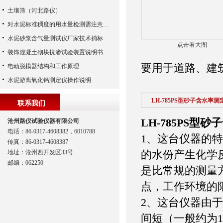
土壤筛（河北路仪）
对水泥标准稠度的用水量检测需注意哪些？
水泥砂浆含气量测试仪厂家技术捎标
点击看大图
装饰混凝土砌块抗渗试验装置说明书
要用于道路、建
电动脱模器结构和工作原理
水泥游离氧化钙测定仪操作说明
LH-785PS型砂子含水率测
联系我们
LH-785PS型
沧州路仪试验仪器有限公司
电话：86-0317-4608382，6010788
1、这台仪器的
传真：86-0317-4608387
的水份产生化学
地址：沧州西开发区33号
邮编：062250
是比常规的测量
点，工作环境的
2、这台仪器由
间短（一般约为