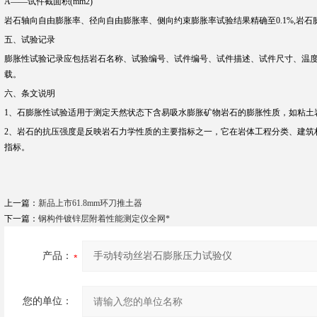
A——试件截面积(mm2)
岩石轴向自由膨胀率、径向自由膨胀率、侧向约束膨胀率试验结果精确至0.1%,岩石膨胀
五、试验记录
膨胀性试验记录应包括岩石名称、试验编号、试件编号、试件描述、试件尺寸、温
载。
六、条文说明
1、石膨胀性试验适用于测定天然状态下含易吸水膨胀矿物岩石的膨胀性质，如粘土
2、岩石的抗压强度是反映岩石力学性质的主要指标之一，它在岩体工程分类、建筑
指标。
上一篇：
新品上市61.8mm环刀推土器
下一篇：
钢构件镀锌层附着性能测定仪全网*
产品：
您的单位：