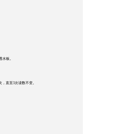
询
透水板。
1次，直至3次读数不变。