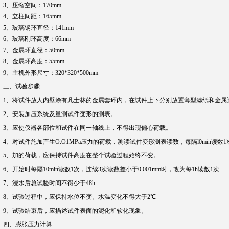
3、压缩空间：170mm
4、立柱间距：165mm
5、玻璃钢环直径：141mm
6、玻璃刚环高度：66mm
7、金属环直径：50mm
8、金属环高度：55mm
9、主机外形尺寸：320*320*500mm
三、试验步骤
1、将试件放人内壁涂有凡士林的金属套环内，在试件上下分别放置薄型滤纸和金属
2、安装加压系统及量测试件变形的测表。
3、应使仪器各部位和试件在同一轴线上，不得出现偏心荷载。
4、对试件施加产生O.O1MPa压力的荷载，测读试件变形测表读数，每隔l0min读数
5、加的荷载，应保持试件高度在整个试验过程始终不变。
6、开始时每隔10min读数1次，连续3次读数差小于0.001mm时，改为每1h读数1次
7、浸水后总试验时间不得少于48h.
8、试验过程中，应保持水位不变。水温变化不得大于2℃
9、试验结束后，应描述试件表面的泥化和软化现象。
四、膨胀压力计算