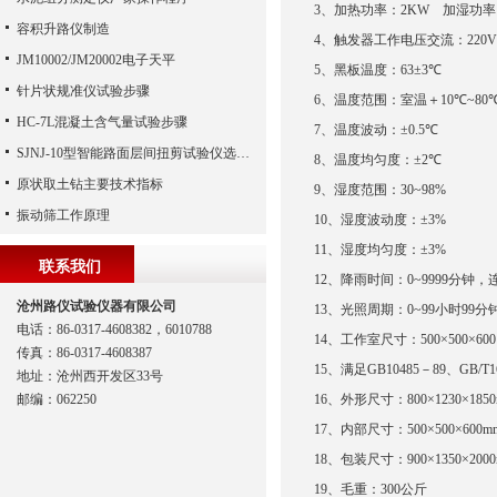
3
、加热功率：
2KW
加湿功率
容积升路仪制造
4
、触发器工作电压交流：
220V
JM10002/JM20002电子天平
5
、黑板温度：
63
±
3
℃
针片状规准仪试验步骤
6
、温度范围：室温＋
10
℃
~80
HC-7L混凝土含气量试验步骤
7
、温度波动：±
0.5
℃
SJNJ-10型智能路面层间扭剪试验仪选购说明
8
、温度均匀度：±
2
℃
原状取土钻主要技术指标
9
、湿度范围：
30~98%
振动筛工作原理
10
、湿度波动度：±
3%
11
、湿度均匀度：±
3%
联系我们
12
、降雨时间：
0~9999
分钟，
沧州路仪试验仪器有限公司
13
、光照周期：
0~99
小时
99
分
电话：86-0317-4608382，6010788
14
、工作室尺寸：
500
×
500
×
600
传真：86-0317-4608387
15
、满足
GB10485
－
89
、
GB/T1
地址：沧州西开发区33号
邮编：062250
16
、外形尺寸：
800
×
1230
×
185
17
、内部尺寸：
500
×
500
×
600m
18
、包装尺寸：
900
×
1350
×
200
19
、毛重：
300
公斤