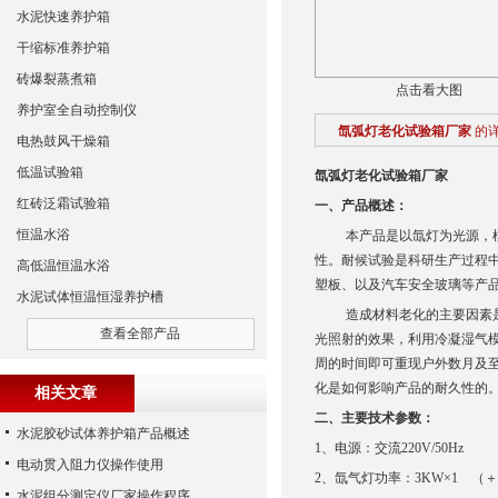
水泥快速养护箱
干缩标准养护箱
砖爆裂蒸煮箱
点击看大图
养护室全自动控制仪
氙弧灯老化试验箱厂家
的
电热鼓风干燥箱
低温试验箱
氙弧灯老化试验箱厂家
红砖泛霜试验箱
一、产品概述：
恒温水浴
本产品是以氙灯为光源，
性。耐候试验是科研生产过程
高低温恒温水浴
塑板、以及汽车安全玻璃等产
水泥试体恒温恒湿养护槽
造成材料老化的主要因素
查看全部产品
光照射的效果，利用冷凝湿气
周的时间即可重现户外数月及
化是如何影响产品的耐久性的
相关文章
二、主要技术参数：
水泥胶砂试体养护箱产品概述
1
、电源：交流
220V/50Hz
电动贯入阻力仪操作使用
2
、氙气灯功率：
3KW
×
1
（＋
水泥组分测定仪厂家操作程序