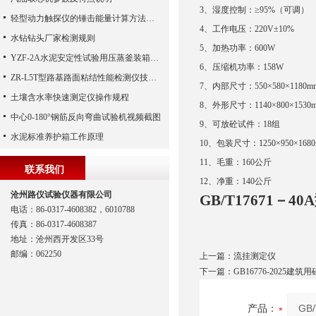
3、湿度控制：≥95%（可调）
轻型动力触探仪的锤击能量计算方法简介
4、工作电压：220V±10%
水钻钻头厂家检测规则
5、加热功率：600W
YZF-2A水泥安定性试验用压蒸釜装箱清单
6、压缩机功率：158W
ZR-L5T型路基路面粘结性能检测仪技术参数
7、内部尺寸：550×580×1180m
土壤含水率快速测定仪操作规程
8、外形尺寸：1140×800×1530
中心0-180°钢筋反向弯曲试验机视频截图
9、可放砼试件：18组
水泥标准养护箱工作原理
10、包装尺寸：1250×950×168
11、毛重：160公斤
联系我们
12、净重：140公斤
沧州路仪试验仪器有限公司
GB/T17671－
电话：86-0317-4608382，6010788
传真：86-0317-4608387
地址：沧州西开发区33号
邮编：062250
上一篇：
流挂测定仪
下一篇：
GB16776-2025
产品：