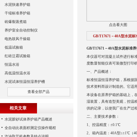
水泥快速养护箱
干缩标准养护箱
砖爆裂蒸煮箱
点击看大图
养护室全自动控制仪
GB/T17671－40A型水泥
电热鼓风干燥箱
低温试验箱
GB/T17671－40A型水泥标准
红砖泛霜试验箱
本仪器可对混凝土试件进行标
度数显智能仪表可装微型打印
恒温水浴
一、产品概述：
高低温恒温水浴
标准恒温恒湿养护箱，系根据国家G
水泥试体恒温恒湿养护槽
技术资料而设计制造的。它适
查看全部产品
本设备在原养护箱的基础上，
湿装置，具有造型美观，控温
相关文章
供的记录，以使我厂在生产过
二、主要技术参数：
水泥胶砂试体养护箱产品概述
1、控温精度：±0.1℃
全自动比表面积测定仪操作规程
2、箱内温差：40A型≤±1℃（40
汽油取芯机参数及特点说明