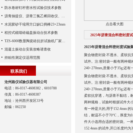
防水卷材钉杆密水性试验仪技术参数
沥青抽提仪、沥青三氯乙烯回收仪、沥青抽提回收仪
点击看大图
水泥胶砂干缩用方口缺口捣棒23×23mm
程控式砌墙砖磁盘振动台技术参数
2025年沥青混合料密封度
TZS-6000数显陶瓷砖抗折试验机厂家说明书
2025年沥青混合料密封度试验
混凝土振动台安装攻略请查收
聚合物密封袋:不透水、柔软抗穿透，
持粘性测定仪适用范围
试件。注:密封袋一般有两种规
240~270mm,质量小于35g;
联系我们
聚合物密封袋:不透水、柔软抗穿透，
沧州路仪试验仪器有限公司
试件。注:密封袋一般有两种规
电话：86-0317-4608382，6010788
240~270mm,质量小于35g;
传真：86-0317-4608387
柔软抗穿透，与沥青不黏结，耐温不小
地址：沧州西开发区33号
两种规格，试验时根据试件大小选用
邮编：062250
有一种是大的,用于152.4mm
结，耐温不小于70°C，厚度为0.
件大小选用合适的密封袋。一种是小
152.4mm 的试件,开口长度