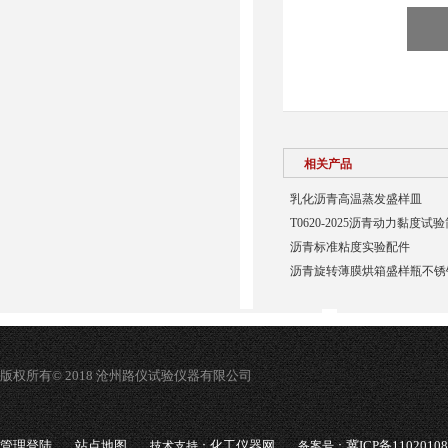
相关产品
乳化沥青高温蒸发盛样皿
T0620-2025沥青动力黏度
沥青标准粘度实验配件
沥青旋转薄膜烘箱盛样瓶不锈
版权所有© 2018 沧州路仪试验仪器有限公司
管理登陆
站点地图
化工仪器网
冀ICP备1102010
技术支持：
备案号：