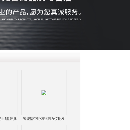
QQ
在线咨
土J型环批
智能型带肋钢丝测力仪批发
格
销售