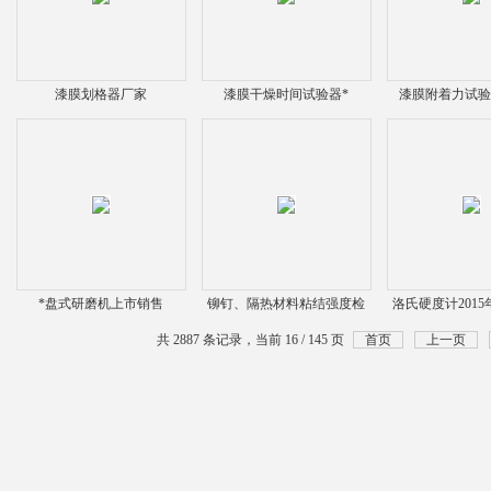
漆膜划格器厂家
漆膜干燥时间试验器*
漆膜附着力试
*盘式研磨机上市销售
铆钉、隔热材料粘结强度检
洛氏硬度计201
测仪新品开发
共 2887 条记录，当前 16 / 145 页
首页
上一页