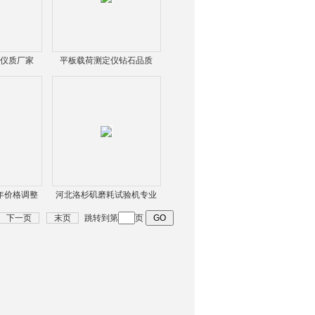
验仪质厂家
平板载荷测定仪钻石品质
询
5年价格调整
河北洛杉矶磨耗试验机专业
制造
下一页
末页
跳转到第
页